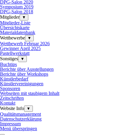
DPG-Salon 2020
Symposium 2019
DPG-Salon 2018
Mitglieder
▼
Mitglieder-Liste
Übersichtskarte
Materialdatenbank
Wettbewerbe
▼
Wettbewerb Februar 2026
Gewinner April 2025
Pastellwerkstatt
Sonstiges
▼
Buchtips
Berichte über Ausstellungen
Berichte über Workshops
Künstlerbedarf
Künstlervereinigungen
Sponsoren
Webseiten mit staubigem Inhalt
Zeitschriften
Kontakt
Website Info
▼
Qualitätsmanagement
Datenschutzerklärung
Impressum
Menü überspringen