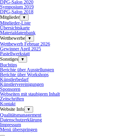
DPG-Salon 2020
Symposium 2019
DPG-Salon 2018
Mitglieder
▼
Mitglieder-Liste
Übersichtskarte
Materialdatenbank
Wettbewerbe
▼
Wettbewerb Februar 2026
Gewinner April 2025
Pastellwerkstatt
Sonstiges
▼
Buchtips
Berichte über Ausstellungen
Berichte über Workshops
Künstlerbedarf
Künstlervereinigungen
Sponsoren
Webseiten mit staubigem Inhalt
Zeitschriften
Kontakt
Website Info
▼
Qualitätsmanagement
Datenschutzerklärung
Impressum
Menü überspringen